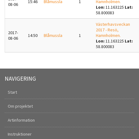
15:46
Blåmussla
1
Hamnholmen.
08-06
Lon:
11.163225
Lat:
58.800083
Västerhavsveckan
2017 - Resö,
2017-
14:50
Blåmussla
1
Hamnholmen.
08-06
Lon:
11.163225
Lat:
58.800083
NAVIGERING
Start
Om projektet
Artinformation
Instruktioner