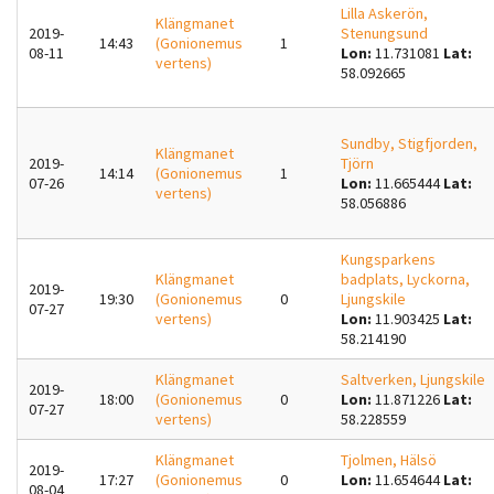
Lilla Askerön,
Klängmanet
REGISTRERADE UNDERSÖK
2019-
Stenungsund
14:43
(Gonionemus
1
08-11
Lon:
11.731081
Lat:
vertens)
58.092665
MIN SIDA
KONTAKT
Sundby, Stigfjorden,
Klängmanet
2019-
Tjörn
14:14
(Gonionemus
1
07-26
Lon:
11.665444
Lat:
vertens)
SKAPA KONT
58.056886
LOGGA IN
Kungsparkens
Klängmanet
badplats, Lyckorna,
2019-
19:30
(Gonionemus
0
Ljungskile
07-27
BEGÄR NYTT LÖS
vertens)
Lon:
11.903425
Lat:
58.214190
Klängmanet
Saltverken, Ljungskile
2019-
18:00
(Gonionemus
0
Lon:
11.871226
Lat:
07-27
vertens)
58.228559
Klängmanet
Tjolmen, Hälsö
2019-
17:27
(Gonionemus
0
Lon:
11.654644
Lat:
08-04