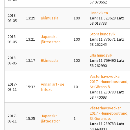
57.979662
Linneviken
2018-
13:29
Blåmussla
100
Lon:
11.523628
Lat:
08-05
58.013733
Stora hundsvik
2018-
Japanskt
13:21
100
Lon:
11.776571
Lat:
08-05
jätteostron
58.262245
Lilla hundsvik
2018-
13:17
Blåmussla
100
Lon:
11.769490
Lat:
08-05
58.262990
Västerhavsveckan
2017 - Hunnebostrand,
2017-
Annan art - se
15:32
10
St Görans ö.
08-11
fritext
Lon:
11.289783
Lat:
58.440093
Västerhavsveckan
2017 - Hunnebostrand,
2017-
Japanskt
15:25
1
St Görans ö.
08-11
jätteostron
Lon:
11.289783
Lat:
58.440093