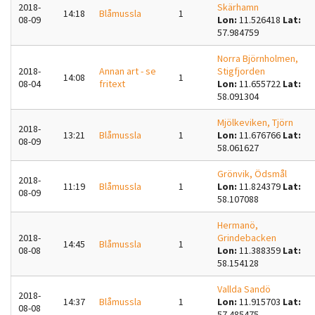
2018-
Skärhamn
14:18
Blåmussla
1
08-09
Lon:
11.526418
Lat:
57.984759
Norra Björnholmen,
2018-
Annan art - se
Stigfjorden
14:08
1
08-04
fritext
Lon:
11.655722
Lat:
58.091304
Mjölkeviken, Tjörn
2018-
13:21
Blåmussla
1
Lon:
11.676766
Lat:
08-09
58.061627
Grönvik, Ödsmål
2018-
11:19
Blåmussla
1
Lon:
11.824379
Lat:
08-09
58.107088
Hermanö,
2018-
Grindebacken
14:45
Blåmussla
1
08-08
Lon:
11.388359
Lat:
58.154128
Vallda Sandö
2018-
14:37
Blåmussla
1
Lon:
11.915703
Lat:
08-08
57.485475