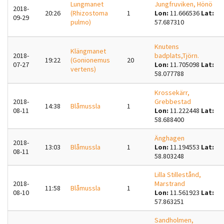
Lungmanet
Jungfruviken, Hönö
2018-
20:26
(Rhizostoma
1
Lon:
11.666536
Lat:
09-29
pulmo)
57.687310
Knutens
Klängmanet
2018-
badplats,Tjörn.
19:22
(Gonionemus
20
07-27
Lon:
11.705098
Lat:
vertens)
58.077788
Krossekärr,
2018-
Grebbestad
14:38
Blåmussla
1
08-11
Lon:
11.222448
Lat:
58.688400
Änghagen
2018-
13:03
Blåmussla
1
Lon:
11.194553
Lat:
08-11
58.803248
Lilla Stillestånd,
2018-
Marstrand
11:58
Blåmussla
1
08-10
Lon:
11.561923
Lat:
57.863251
Sandholmen,