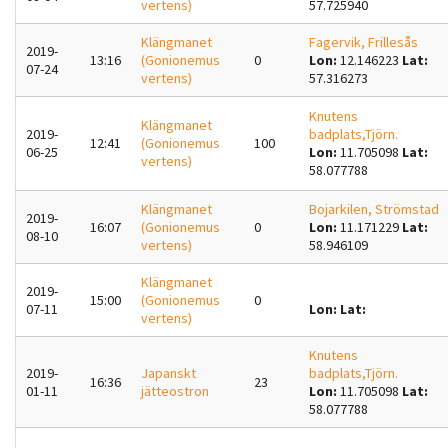
vertens)
57.725940
Klängmanet
Fagervik, Frillesås
2019-
13:16
(Gonionemus
0
Lon:
12.146223
Lat:
07-24
vertens)
57.316273
Knutens
Klängmanet
2019-
badplats,Tjörn.
12:41
(Gonionemus
100
06-25
Lon:
11.705098
Lat:
vertens)
58.077788
Klängmanet
Bojarkilen, Strömstad
2019-
16:07
(Gonionemus
0
Lon:
11.171229
Lat:
08-10
vertens)
58.946109
Klängmanet
2019-
15:00
(Gonionemus
0
07-11
Lon:
Lat:
vertens)
Knutens
2019-
Japanskt
badplats,Tjörn.
16:36
23
01-11
jätteostron
Lon:
11.705098
Lat:
58.077788