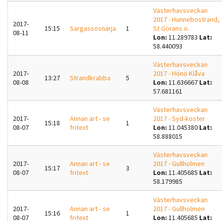
Västerhavsveckan
2017 - Hunnebostrand,
2017-
15:15
Sargassosnärja
1
St Görans ö.
08-11
Lon:
11.289783
Lat:
58.440093
Västerhavsveckan
2017-
2017 - Hönö Klåva
13:27
Strandkrabba
5
08-08
Lon:
11.636667
Lat:
57.681161
Västerhavsveckan
2017-
Annan art - se
2017 - Syd-koster
15:18
1
08-07
fritext
Lon:
11.045380
Lat:
58.888015
Västerhavsveckan
2017-
Annan art - se
2017 - Gullholmen
15:17
3
08-07
fritext
Lon:
11.405685
Lat:
58.179985
Västerhavsveckan
2017-
Annan art - se
2017 - Gullholmen
15:16
1
08-07
fritext
Lon:
11.405685
Lat: