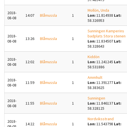
Mollön, Unda
2018-
14:07
Blåmussla
1
Lon:
11.814938
Lat:
08-08
58.326953
Sunningen Kamperins
2018-
badplats Stora stenen
13:26
Blåmussla
1
08-08
Lon:
11.834507
Lat:
58.328643
Kiddön
2018-
12:02
Blåmussla
1
Lon:
11.241245
Lat:
08-08
58.531886
Ammhult
2018-
11:59
Blåmussla
1
Lon:
11.391277
Lat:
08-08
58.383625
Sunningen
2018-
11:55
Blåmussla
1
Lon:
11.846137
Lat:
08-08
58.328125
Nordviksstrand
2018-
14:22
Blåmussla
1
Lon:
11.543798
Lat:
08-05