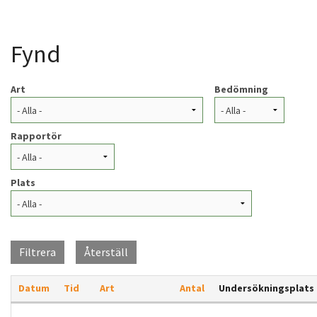
Hoppa till huvudinnehåll
BIOBLITZ
Fynd
START
Art
Bedömning
OM PROJEKTE
Rapportör
ARTINFORMATI
Plats
INSTRUKTION
VISA FYND
Filtrera
Återställ
VISA FYNDTABE
Datum
Tid
Art
Antal
Undersökningsplats
FYND PÅ KART