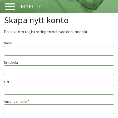
Hoppa till huvudinnehåll
BIOBLITZ
Skapa nytt konto
START
En text om registreringen och vad den innebär....
OM PROJEKTET
Namn
ARTINFORMATION
Din skola
INSTRUKTIONER
Ort
VISA FYND
VISA FYNDTABELL
Användarnamn
*
FYND PÅ KARTA