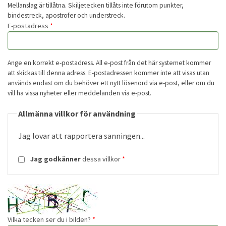
Mellanslag är tillåtna. Skiljetecken tillåts inte förutom punkter,
REGISTRERADE UNDERSÖKNINGSPLATSER
bindestreck, apostrofer och understreck.
E-postadress
*
MIN SIDA
Ange en korrekt e-postadress. All e-post från det här systemet kommer
KONTAKT
att skickas till denna adress. E-postadressen kommer inte att visas utan
används endast om du behöver ett nytt lösenord via e-post, eller om du
SKAPA KONTO
vill ha vissa nyheter eller meddelanden via e-post.
Allmänna villkor för användning
LOGGA IN
Jag lovar att rapportera sanningen...
BEGÄR NYTT LÖSENORD
Jag godkänner
dessa villkor
*
Vilka tecken ser du i bilden?
*