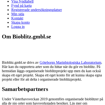
Visa fyndtabell
Fynd på karta
Registrerade undersökningsplatser
Min sida
Kontakt
Skapa konto
Logga in
Om Bioblitz.gmbl.se
Bioblitz.gmbl.se drivs av
Göteborgs Marinbiologiska Laboratorium
.
Här kan du rapportera arter som du hittar när du gör en bioblitz. På
hemsidan läggs organiserade bioblitzprojekt upp men du kan också
skapa ett eget projekt. Skapa ett eget konto för att kunna skapa egna
projekt eller för att delta i organiserade bioblitzprojekt.
Samarbetspartners
Under Västerhavsveckan 2019 genomförs organiserade bioblitzer på
alla de nio orter som havsverkstaden besöker. Läs mer om