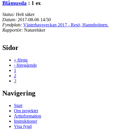
Blåmussla
: 1 ex
Status:
Helt säker
Datum:
2017-08-06 14:50
Fyndplats:
Västerhavsveckan 2017 - Resö, Hamnholmen.
Rapportör:
Naturelsker
Sidor
« första
‹ föregående
1
2
3
Navigering
Start
Om projektet
Artinformation
Instruktioner
Visa fynd