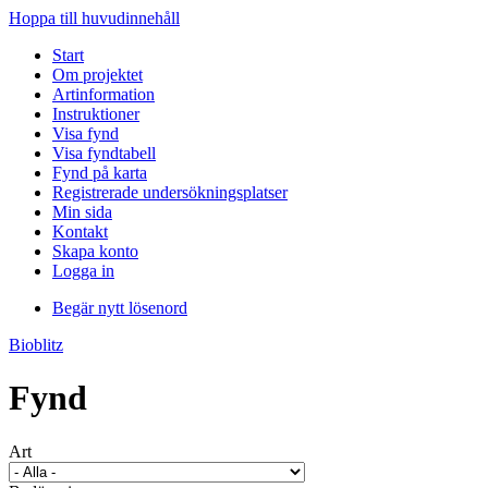
Hoppa till huvudinnehåll
Start
Om projektet
Artinformation
Instruktioner
Visa fynd
Visa fyndtabell
Fynd på karta
Registrerade undersökningsplatser
Min sida
Kontakt
Skapa konto
Logga in
Begär nytt lösenord
Bioblitz
Fynd
Art